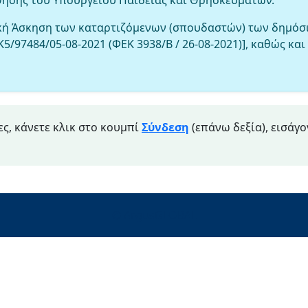
θησης του Υπουργείου Παιδείας και Θρησκευμάτων.
ική Άσκηση των καταρτιζόμενων (σπουδαστών) των δημόσι
Κ5/97484/05-08-2021 (ΦΕΚ 3938/Β / 26-08-2021)], καθώς κ
ες, κάνετε κλικ στο κουμπί
Σύνδεση
(επάνω δεξία), εισάγ
© ArgusGLOBAL