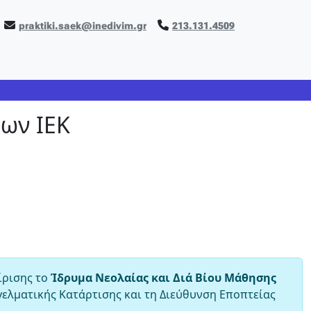
praktiki.saek@inedivim.gr
213.131.4509
ων ΙΕΚ
ίρισης το
Ίδρυμα Νεολαίας και Διά Βίου Μάθησης
γγελματικής Κατάρτισης και τη Διεύθυνση Εποπτείας