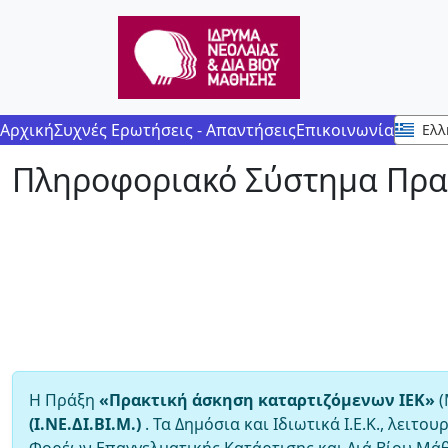
Αρχική
Συχνές Ερωτήσεις - Απαντήσεις
Επικοινωνία
Ελλ
Πληροφοριακό Σύστημα Πρακ
Η Πράξη
«Πρακτική άσκηση καταρτιζόμενων ΙΕΚ»
(
(Ι.ΝΕ.ΔΙ.ΒΙ.Μ.)
. Τα Δημόσια και Ιδιωτικά Ι.Ε.Κ., λει